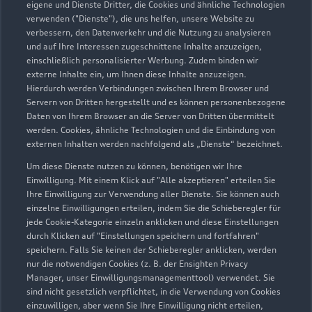
eigene und Dienste Dritter, die Cookies und ähnliche Technologien
Darfelder Straße 47
verwenden ("Dienste"), die uns helfen, unsere Website zu
48727 Billerbeck
verbessern, den Datenverkehr und die Nutzung zu analysieren
und auf Ihre Interessen zugeschnittene Inhalte anzuzeigen,
02543 23330
einschließlich personalisierter Werbung. Zudem binden wir
externe Inhalte ein, um Ihnen diese Inhalte anzuzeigen.
Hierdurch werden Verbindungen zwischen Ihrem Browser und
info@autokrause-familie.de
Servern von Dritten hergestellt und es können personenbezogene
Daten von Ihrem Browser an die Server von Dritten übermittelt
Kontaktdaten herunterladen
werden. Cookies, ähnliche Technologien und die Einbindung von
externen Inhalten werden nachfolgend als „Dienste“ bezeichnet.
Um diese Dienste nutzen zu können, benötigen wir Ihre
Einwilligung. Mit einem Klick auf "Alle akzeptieren" erteilen Sie
Öffnungszeiten
Ihre Einwilligung zur Verwendung aller Dienste. Sie können auch
einzelne Einwilligungen erteilen, indem Sie die Schieberegler für
jede Cookie-Kategorie einzeln anklicken und diese Einstellungen
durch Klicken auf "Einstellungen speichern und fortfahren"
Verkauf
speichern. Falls Sie keinen der Schieberegler anklicken, werden
Geschlossen
,
öffnet am
Montag 08:00
nur die notwendigen Cookies (z. B. der Ensighten Privacy
Manager, unser Einwilligungsmanagementtool) verwendet. Sie
sind nicht gesetzlich verpflichtet, in die Verwendung von Cookies
Service
einzuwilligen, aber wenn Sie Ihre Einwilligung nicht erteilen,