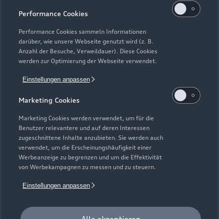
Kaufen & leasen
Alle Modelle
Performance Cookies
Modelle vergleichen
Service & Zubehör
Performance Cookies sammeln Informationen
Neuwagensuche
darüber, wie unsere Webseite genutzt wird (z. B.
Elektromodelle
Anzahl der Besuche, Verweildauer). Diese Cookies
Gebrauchtwagensuche
Support
werden zur Optimierung der Webseite verwendet.
Saisonale Angebote
Plug-in-Hybride
Gebrauchtwagen
Einstellungen anpassen
Audi Services
Über Audi
Kundenservice
Finanzierung
Marketing Cookies
Garantie
Händlersuche
Aktionen & Angebote
Unternehmen
Marketing Cookies werden verwendet, um für die
Audi digital services
Benutzer relevantere und auf deren Interessen
Audi Code
Geschäftskunden
Karriere
zugeschnittene Inhalte anzubieten. Sie werden auch
myAudi
verwendet, um die Erscheinungshäufigkeit einer
Häufige Fragen (FAQ)
Investor Relations
Werbeanzeige zu begrenzen und um die Effektivität
© 2026 AUDI AG. Alle Rechte vorbehalten
von Werbekampagnen zu messen und zu steuern.
Audi Online Beratung
Presse & Media Center
Impressum
Rechtliches
Hinweisgebersystem
Einstellungen anpassen
Online-Terminvereinbarung
Datenschutz
Datenschutzinformation
Cookie-Einstellungen
Servicekontakt
Cookie-Richtlinie
Barrierefreiheit
Audi erleben