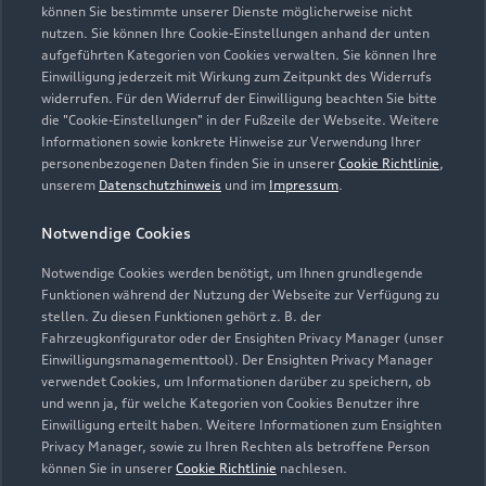
Geschlossen
,
öffnet am
Montag 07:30
können Sie bestimmte unserer Dienste möglicherweise nicht
nutzen. Sie können Ihre Cookie-Einstellungen anhand der unten
aufgeführten Kategorien von Cookies verwalten. Sie können Ihre
Teile- & Zubehörverkauf
Einwilligung jederzeit mit Wirkung zum Zeitpunkt des Widerrufs
Geschlossen
,
öffnet am
Montag 08:00
widerrufen. Für den Widerruf der Einwilligung beachten Sie bitte
die "Cookie-Einstellungen" in der Fußzeile der Webseite. Weitere
Informationen sowie konkrete Hinweise zur Verwendung Ihrer
Schautag
personenbezogenen Daten finden Sie in unserer
Cookie Richtlinie
,
Geschlossen
,
öffnet am
Sonntag 10:00
unserem
Datenschutzhinweis
und im
Impressum
.
Notwendige Cookies
An Feiertagen geschlossen
Notwendige Cookies werden benötigt, um Ihnen grundlegende
Funktionen während der Nutzung der Webseite zur Verfügung zu
stellen. Zu diesen Funktionen gehört z. B. der
Fahrzeugkonfigurator oder der Ensighten Privacy Manager (unser
Einwilligungsmanagementtool). Der Ensighten Privacy Manager
Zurück nach oben
verwendet Cookies, um Informationen darüber zu speichern, ob
und wenn ja, für welche Kategorien von Cookies Benutzer ihre
Einwilligung erteilt haben. Weitere Informationen zum Ensighten
Modelle
Privacy Manager, sowie zu Ihren Rechten als betroffene Person
können Sie in unserer
Cookie Richtlinie
nachlesen.