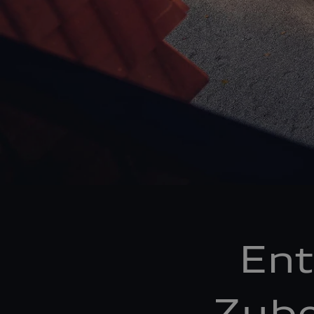
Ent
Zube