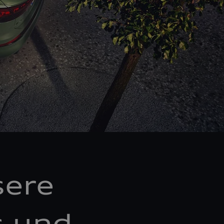
sere
s und